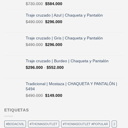
El
El
$
730.000
$
584.000
precio
precio
original
actual
Traje cruzado | Azul | Chaqueta y Pantalón
era:
es:
El
El
$
490.000
$
296.000
$730.000.
$584.000.
precio
precio
original
actual
era:
es:
Traje cruzado | Gris | Chaqueta y Pantalón
$490.000.
$296.000.
El
El
$
490.000
$
296.000
precio
precio
original
actual
era:
es:
Traje cruzado | Burdeo | Chaqueta y Pantalón
$490.000.
$296.000.
Rango
$
296.000
-
$
552.000
de
precios:
desde
Tradicional | Mostaza | CHAQUETA Y PANTALÓN |
$296.000
5494
hasta
El
El
$
490.000
$
149.000
$552.000
precio
precio
original
actual
ETIQUETAS
era:
es:
$490.000.
$149.000.
#BODACIVIL
#THOMASOUTLET
#THOMASOUTLET #POPULAR
2