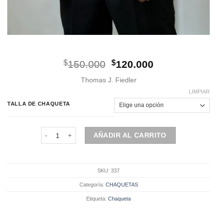
El
El
$
150.000
$
120.000
precio
precio
Thomas J. Fiedler
original
actual
era:
es:
LIMPIAR
$150.000.
$120.000.
TALLA DE CHAQUETA
Chaqueta Cotelé - Salmon cantidad
AÑADIR AL CARRITO
SKU:
337
Categoría:
CHAQUETAS
Etiqueta:
Chaqueta