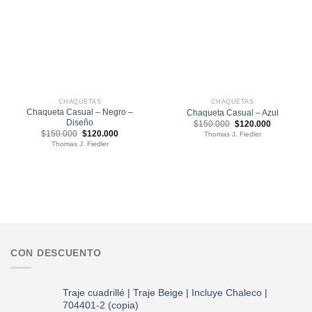
CHAQUETAS
CHAQUETAS
Chaqueta Casual – Negro –
Chaqueta Casual – Azul
Diseño
El
El
$
150.000
$
120.000
precio
precio
El
El
$
150.000
$
120.000
Thomas J. Fiedler
original
actual
precio
precio
Thomas J. Fiedler
era:
es:
original
actual
$150.000.
$120.000.
era:
es:
$150.000.
$120.000.
CON DESCUENTO
Traje cuadrillé | Traje Beige | Incluye Chaleco |
704401-2 (copia)