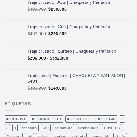
original
actual
Traje cruzado | Azul | Chaqueta y Pantalón
era:
es:
El
El
$
490.000
$
296.000
$730.000.
$584.000.
precio
precio
original
actual
era:
es:
Traje cruzado | Gris | Chaqueta y Pantalón
$490.000.
$296.000.
El
El
$
490.000
$
296.000
precio
precio
original
actual
era:
es:
Traje cruzado | Burdeo | Chaqueta y Pantalón
$490.000.
$296.000.
Rango
$
296.000
-
$
552.000
de
precios:
desde
Tradicional | Mostaza | CHAQUETA Y PANTALÓN |
$296.000
5494
hasta
El
El
$
490.000
$
149.000
$552.000
precio
precio
original
actual
ETIQUETAS
era:
es:
$490.000.
$149.000.
#BODACIVIL
#THOMASOUTLET
#THOMASOUTLET #POPULAR
2
3
4
Accesorio
Azul
boutonniere
Camisa novio
CHALECO
Chaqueta
civil
colleras
corbata
corbatín
desmontable
diseño