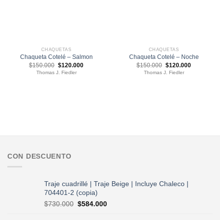
CHAQUETAS
CHAQUETAS
Chaqueta Cotelé – Salmon
Chaqueta Cotelé – Noche
El
El
El
El
$
150.000
$
120.000
$
150.000
$
120.000
precio
precio
precio
precio
Thomas J. Fiedler
Thomas J. Fiedler
original
actual
original
actual
era:
es:
era:
es:
$150.000.
$120.000.
$150.000.
$120.000.
CON DESCUENTO
Traje cuadrillé | Traje Beige | Incluye Chaleco |
704401-2 (copia)
El
El
$
730.000
$
584.000
precio
precio