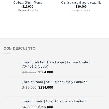
Corbata Slim – Plomo
Camisa casual negro cuadrille
$
15.000
$
30.000
Thomas J. Fiedler
Thomas J. Fiedler
CON DESCUENTO
Traje cuadrillé | Traje Beige | Incluye Chaleco |
704401-2 (copia)
El
El
$
730.000
$
584.000
precio
precio
original
actual
Traje cruzado | Azul | Chaqueta y Pantalón
era:
es:
El
El
$
490.000
$
296.000
$730.000.
$584.000.
precio
precio
original
actual
era:
es:
Traje cruzado | Gris | Chaqueta y Pantalón
$490.000.
$296.000.
El
El
$
490.000
$
296.000