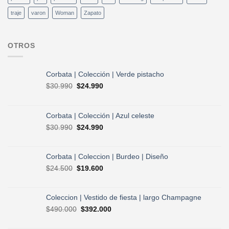
traje
varon
Woman
Zapato
OTROS
Corbata | Colección | Verde pistacho
El
El
$
30.990
$
24.990
precio
precio
original
actual
era:
es:
Corbata | Colección | Azul celeste
$30.990.
$24.990.
El
El
$
30.990
$
24.990
precio
precio
original
actual
era:
es:
Corbata | Coleccion | Burdeo | Diseño
$30.990.
$24.990.
El
El
$
24.500
$
19.600
precio
precio
original
actual
era:
es:
Coleccion | Vestido de fiesta | largo Champagne
$24.500.
$19.600.
El
El
$
490.000
$
392.000
precio
precio
original
actual