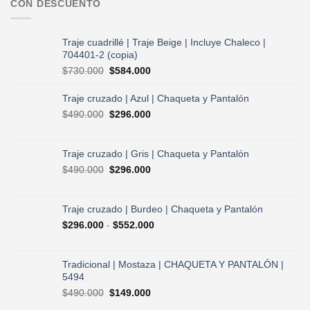
CON DESCUENTO
Traje cuadrillé | Traje Beige | Incluye Chaleco |
704401-2 (copia)
El
El
$
730.000
$
584.000
precio
precio
original
actual
Traje cruzado | Azul | Chaqueta y Pantalón
era:
es:
El
El
$
490.000
$
296.000
$730.000.
$584.000.
precio
precio
original
actual
era:
es:
Traje cruzado | Gris | Chaqueta y Pantalón
$490.000.
$296.000.
El
El
$
490.000
$
296.000
precio
precio
original
actual
era:
es:
Traje cruzado | Burdeo | Chaqueta y Pantalón
$490.000.
$296.000.
Rango
$
296.000
-
$
552.000
de
precios:
desde
Tradicional | Mostaza | CHAQUETA Y PANTALÓN |
$296.000
5494
hasta
El
El
$
490.000
$
149.000
$552.000
precio
precio