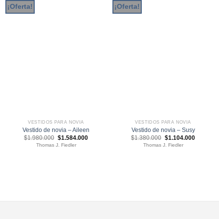
¡Oferta!
¡Oferta!
VESTIDOS PARA NOVIA
VESTIDOS PARA NOVIA
Vestido de novia – Aileen
Vestido de novia – Susy
El
El
El
El
$
1.980.000
$
1.584.000
$
1.380.000
$
1.104.000
precio
precio
precio
precio
Thomas J. Fiedler
Thomas J. Fiedler
original
actual
original
actual
era:
es:
era:
es:
$1.980.000.
$1.584.000.
$1.380.000.
$1.104.0