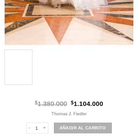
El
El
$
1.380.000
$
1.104.000
precio
precio
Thomas J. Fiedler
original
actual
era:
es:
Vestido de novia - Paris cantidad
AÑADIR AL CARRITO
$1.380.000.
$1.104.000