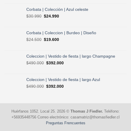
original
actual
era:
es:
Corbata | Colección | Azul celeste
$30.990.
$24.990.
El
El
$
30.990
$
24.990
precio
precio
original
actual
era:
es:
Corbata | Coleccion | Burdeo | Diseño
$30.990.
$24.990.
El
El
$
24.500
$
19.600
precio
precio
original
actual
era:
es:
Coleccion | Vestido de fiesta | largo Champagne
$24.500.
$19.600.
El
El
$
490.000
$
392.000
precio
precio
original
actual
era:
es:
Coleccion | Vestido de fiesta | largo Azul
$490.000.
$392.000.
El
El
$
490.000
$
392.000
precio
precio
original
actual
era:
es:
$490.000.
$392.000.
Huérfanos 1052. Local 25. 2026 ©
Thomas J Fiedler.
Teléfono:
+56935448756 Correo electrónico: casamatriz@thomasfiedler.cl
Preguntas Frencuentes