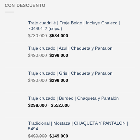
CON DESCUENTO
Traje cuadrillé | Traje Beige | Incluye Chaleco |
704401-2 (copia)
El
El
$
730.000
$
584.000
precio
precio
original
actual
Traje cruzado | Azul | Chaqueta y Pantalón
era:
es:
El
El
$
490.000
$
296.000
$730.000.
$584.000.
precio
precio
original
actual
era:
es:
Traje cruzado | Gris | Chaqueta y Pantalón
$490.000.
$296.000.
El
El
$
490.000
$
296.000
precio
precio
original
actual
era:
es:
Traje cruzado | Burdeo | Chaqueta y Pantalón
$490.000.
$296.000.
Rango
$
296.000
-
$
552.000
de
precios:
desde
Tradicional | Mostaza | CHAQUETA Y PANTALÓN |
$296.000
5494
hasta
El
El
$
490.000
$
149.000
$552.000