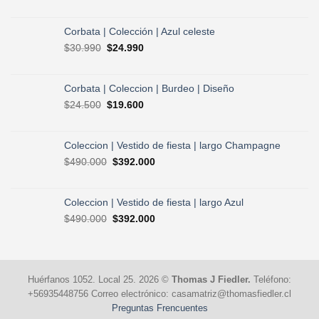
precio
precio
original
actual
era:
es:
Corbata | Colección | Azul celeste
$30.990.
$24.990.
El
El
$
30.990
$
24.990
precio
precio
original
actual
era:
es:
Corbata | Coleccion | Burdeo | Diseño
$30.990.
$24.990.
El
El
$
24.500
$
19.600
precio
precio
original
actual
era:
es:
Coleccion | Vestido de fiesta | largo Champagne
$24.500.
$19.600.
El
El
$
490.000
$
392.000
precio
precio
original
actual
era:
es:
Coleccion | Vestido de fiesta | largo Azul
$490.000.
$392.000.
El
El
$
490.000
$
392.000
precio
precio
original
actual
era:
es:
$490.000.
$392.000.
Huérfanos 1052. Local 25. 2026 ©
Thomas J Fiedler.
Teléfono:
+56935448756 Correo electrónico: casamatriz@thomasfiedler.cl
Preguntas Frencuentes