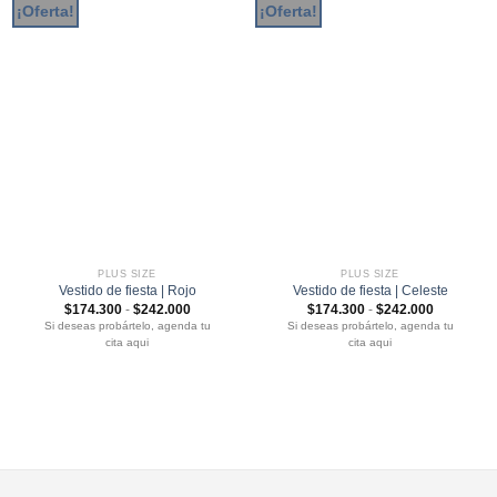
¡Oferta!
¡Oferta!
PLUS SIZE
PLUS SIZE
Vestido de fiesta | Rojo
Vestido de fiesta | Celeste
Rango
Rango
$
174.300
-
$
242.000
$
174.300
-
$
242.000
de
de
Si deseas probártelo, agenda tu
Si deseas probártelo, agenda tu
precios:
precios:
cita aqui
cita aqui
desde
desde
$174.300
$174.300
hasta
hasta
$242.000
$242.000