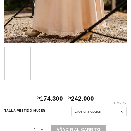
Rango
$
174.300
-
$
242.000
de
LIMPIAR
precios:
TALLA VESTIDO MUJER
desde
$174.300
Vestido de fiesta | Beige / Dorado cantidad
hasta
AÑADIR AL CARRITO