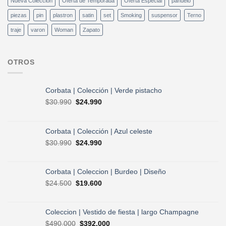
Nueva Coleccion
Oferta de Temporada
Oferta Especial
pañuelo
piezas
pin
plastron
satin
set
Smoking
suspensor
Terno
traje
varon
Woman
Zapato
OTROS
Corbata | Colección | Verde pistacho
El
El
$
30.990
$
24.990
precio
precio
original
actual
era:
es:
Corbata | Colección | Azul celeste
$30.990.
$24.990.
El
El
$
30.990
$
24.990
precio
precio
original
actual
era:
es:
Corbata | Coleccion | Burdeo | Diseño
$30.990.
$24.990.
El
El
$
24.500
$
19.600
precio
precio
original
actual
era:
es:
Coleccion | Vestido de fiesta | largo Champagne
$24.500.
$19.600.
El
El
$
490.000
$
392.000