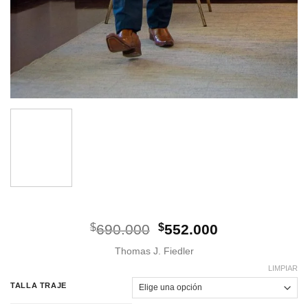
El
El
$
690.000
$
552.000
precio
precio
Thomas J. Fiedler
original
actual
era:
es:
LIMPIAR
$690.000.
$552.000.
TALLA TRAJE