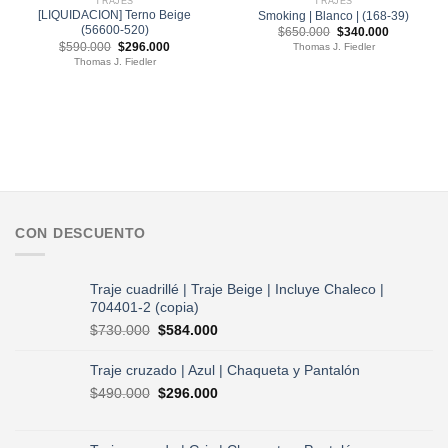
TRAJES
TRAJES
[LIQUIDACION] Terno Beige
Smoking | Blanco | (168-39)
(56600-520)
El
El
$
650.000
$
340.000
precio
precio
El
El
$
590.000
$
296.000
Thomas J. Fiedler
original
actual
precio
precio
Thomas J. Fiedler
era:
es:
original
actual
$650.000.
$340.000.
era:
es:
$590.000.
$296.000.
CON DESCUENTO
Traje cuadrillé | Traje Beige | Incluye Chaleco |
704401-2 (copia)
El
El
$
730.000
$
584.000
precio
precio
original
actual
Traje cruzado | Azul | Chaqueta y Pantalón
era:
es:
El
El
$
490.000
$
296.000
$730.000.
$584.000.
precio
precio
original
actual
era:
es: