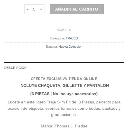
Traje Cuello Mao | Azul Petróleo| Tres piezas | 1-30 cantid
AÑADIR AL CARRITO
SKU:
1-30
Categoría:
TRAJES
Etiqueta:
Nueva Coleccion
DESCRIPCIÓN
OFERTA EXCLUSIVA TIENDA ONLINE
INCLUYE CHAQUETA, GILLETTE Y PANTALON
(3 PIEZAS |
No Incluye accesorios)
Lúcete en este ligero Traje Slim Fit de 3 Piezas, perfecto para
ocasión de etiqueta, eventos formales como bodas, bautizos y
graduaciones.
Marca: Thomas J. Fiedler