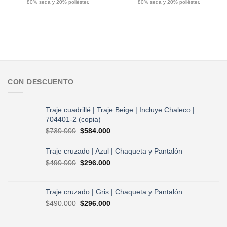
$75.000.
$60.000.
$75.000.
$60.000.
80% seda y 20% poliéster.
80% seda y 20% poliéster.
CON DESCUENTO
Traje cuadrillé | Traje Beige | Incluye Chaleco |
704401-2 (copia)
El
El
$
730.000
$
584.000
precio
precio
original
actual
Traje cruzado | Azul | Chaqueta y Pantalón
era:
es:
El
El
$
490.000
$
296.000
$730.000.
$584.000.
precio
precio
original
actual
era:
es:
Traje cruzado | Gris | Chaqueta y Pantalón
$490.000.
$296.000.
El
El
$
490.000
$
296.000
precio
precio
original
actual