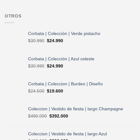
OTROS
Corbata | Colección | Verde pistacho
El
El
$
30.990
$
24.990
precio
precio
original
actual
era:
es:
Corbata | Colección | Azul celeste
$30.990.
$24.990.
El
El
$
30.990
$
24.990
precio
precio
original
actual
era:
es:
Corbata | Coleccion | Burdeo | Diseño
$30.990.
$24.990.
El
El
$
24.500
$
19.600
precio
precio
original
actual
era:
es:
Coleccion | Vestido de fiesta | largo Champagne
$24.500.
$19.600.
El
El
$
490.000
$
392.000
precio
precio
original
actual
era:
es:
Coleccion | Vestido de fiesta | largo Azul
$490.000.
$392.000.