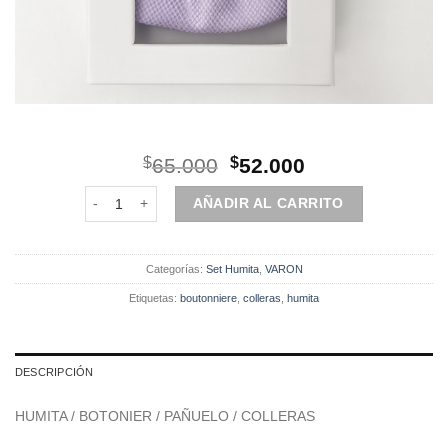
El
El
$
65.000
$
52.000
precio
precio
Set | Humita | 4 Piezas | Lila cantidad
original
actual
AÑADIR AL CARRITO
era:
es:
$65.000.
$52.000.
Categorías:
Set Humita
,
VARON
Etiquetas:
boutonniere
,
colleras
,
humita
DESCRIPCIÓN
HUMITA / BOTONIER / PAÑUELO / COLLERAS