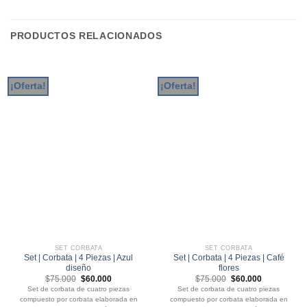
PRODUCTOS RELACIONADOS
¡Oferta!
¡Oferta!
SET CORBATA
SET CORBATA
Set | Corbata | 4 Piezas | Azul
Set | Corbata | 4 Piezas | Café
diseño
flores
El
El
El
El
$
75.000
$
60.000
$
75.000
$
60.000
precio
precio
precio
precio
Set de corbata de cuatro piezas
Set de corbata de cuatro piezas
original
actual
original
actual
compuesto por corbata elaborada en
compuesto por corbata elaborada en
era:
es:
era:
es: