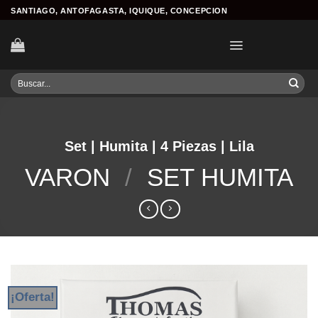
Skip
SANTIAGO, ANTOFAGASTA, IQUIQUE, CONCEPCION
to
content
Buscar
por:
Set | Humita | 4 Piezas | Lila
VARON
/
SET HUMITA
¡Oferta!