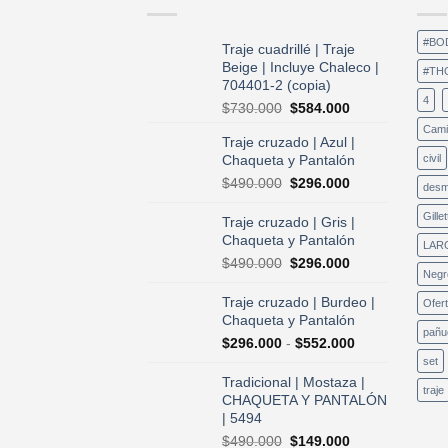
#BO
Traje cuadrillé | Traje
Beige | Incluye Chaleco |
#TH
704401-2 (copia)
4
El
El
$
730.000
$
584.000
precio
precio
Cami
Traje cruzado | Azul |
original
actual
Chaqueta y Pantalón
civil
era:
es:
$730.000.
$584.000.
El
El
$
490.000
$
296.000
desm
precio
precio
original
actual
Gillet
Traje cruzado | Gris |
era:
es:
Chaqueta y Pantalón
LAR
$490.000.
$296.000.
El
El
$
490.000
$
296.000
Negr
precio
precio
original
actual
Traje cruzado | Burdeo |
Ofer
era:
es:
Chaqueta y Pantalón
$490.000.
$296.000.
pañu
Rango
$
296.000
-
$
552.000
de
set
precios:
Tradicional | Mostaza |
traje
desde
CHAQUETA Y PANTALÓN
$296.000
| 5494
hasta
El
El
$
490.000
$
149.000