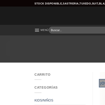
Skip
STOCK DISPONIBLE,SASTRERIA,TUXEDO,SUIT,BL
to
content
Buscar
MENÚ
por:
CARRITO
¡O
CATEGORÍAS
KIDS/NIÑOS