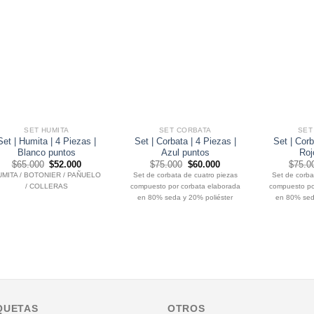
SET HUMITA
SET CORBATA
SET
Set | Humita | 4 Piezas |
Set | Corbata | 4 Piezas |
Set | Corb
Blanco puntos
Azul puntos
Roj
El
El
El
El
$
65.000
$
52.000
$
75.000
$
60.000
$
75.0
precio
precio
precio
precio
UMITA / BOTONIER / PAÑUELO
Set de corbata de cuatro piezas
Set de corba
original
actual
original
actual
/ COLLERAS
compuesto por corbata elaborada
compuesto po
era:
es:
era:
es:
$65.000.
$52.000.
$75.000.
$60.000.
en 80% seda y 20% poliéster
en 80% seda
QUETAS
OTROS