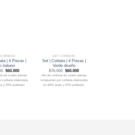
 CORBATA
SET CORBATA
SET CORBATA
ata | 4 Piezas |
Set | Corbata | 4 Piezas |
Set | Corbata | 4 P
o italiano
Verde diseño
Azul lineas roj
El
El
El
El
El
00
$
60.000
$
75.000
$
60.000
$
75.000
$
60.0
precio
precio
precio
precio
precio
ta de cuatro piezas
Set de corbata de cuatro piezas
Set de corbata de cuatr
original
actual
original
actual
origin
r corbata elaborada
compuesto por corbata elaborada
compuesto por corbata e
era:
es:
era:
es:
era:
$75.000.
$60.000.
$75.000.
$60.000.
$75.0
 y 20% poliéster.
en 80% seda y 20% poliéster.
en 80% seda y 20% pol