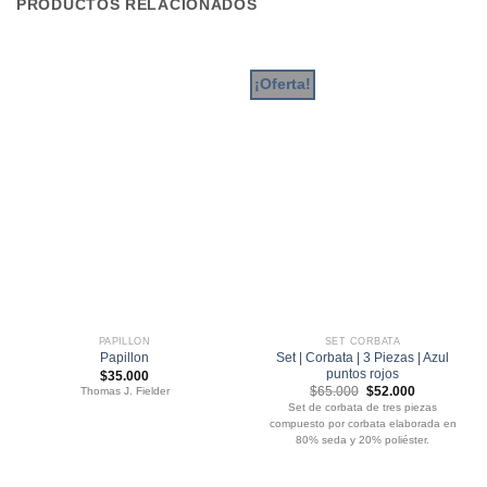
PRODUCTOS RELACIONADOS
¡Oferta!
PAPILLON
SET CORBATA
Set | Corbata | 3 Piezas | Azul
Papillon
puntos rojos
$
35.000
El
El
$
65.000
$
52.000
Thomas J. Fielder
precio
precio
Set de corbata de tres piezas
original
actual
compuesto por corbata elaborada en
era:
es:
$65.000.
$52.000.
80% seda y 20% poliéster.