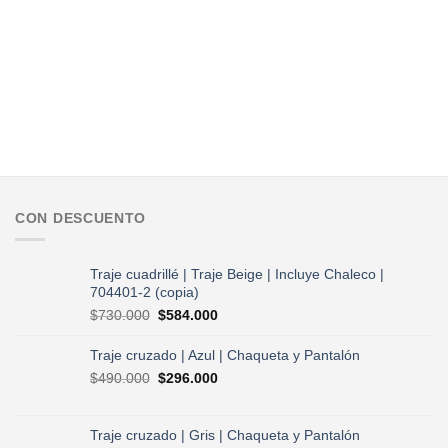
CON DESCUENTO
Traje cuadrillé | Traje Beige | Incluye Chaleco |
704401-2 (copia)
El
El
$
730.000
$
584.000
precio
precio
original
actual
Traje cruzado | Azul | Chaqueta y Pantalón
era:
es:
El
El
$
490.000
$
296.000
$730.000.
$584.000.
precio
precio
original
actual
era:
es:
Traje cruzado | Gris | Chaqueta y Pantalón