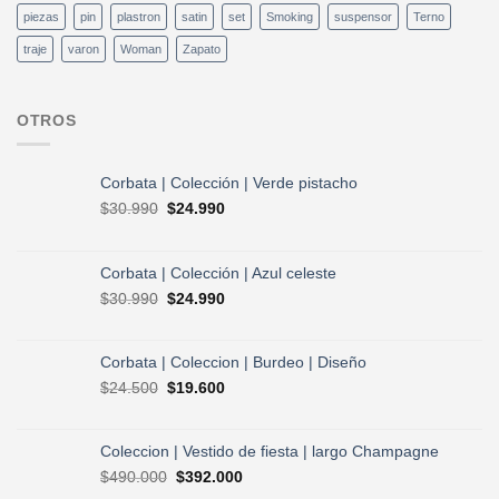
piezas
pin
plastron
satin
set
Smoking
suspensor
Terno
traje
varon
Woman
Zapato
OTROS
Corbata | Colección | Verde pistacho
El
El
$
30.990
$
24.990
precio
precio
original
actual
era:
es:
Corbata | Colección | Azul celeste
$30.990.
$24.990.
El
El
$
30.990
$
24.990
precio
precio
original
actual
era:
es:
Corbata | Coleccion | Burdeo | Diseño
$30.990.
$24.990.
El
El
$
24.500
$
19.600
precio
precio
original
actual
era:
es:
Coleccion | Vestido de fiesta | largo Champagne
$24.500.
$19.600.
El
El
$
490.000
$
392.000
precio
precio