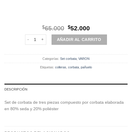
El
El
$
65.000
$
52.000
precio
precio
Set | Corbata | 3 Piezas | Cafe Diseño cantidad
original
actual
AÑADIR AL CARRITO
era:
es:
$65.000.
$52.000.
Categorías:
Set corbata
,
VARON
Etiquetas:
colleras
,
corbata
,
pañuelo
DESCRIPCIÓN
Set de corbata de tres piezas compuesto por corbata elaborada
en 80% seda y 20% poliéster