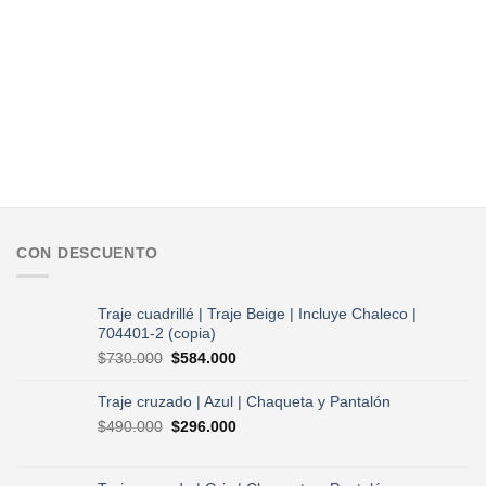
CON DESCUENTO
Traje cuadrillé | Traje Beige | Incluye Chaleco |
704401-2 (copia)
El
El
$
730.000
$
584.000
precio
precio
original
actual
Traje cruzado | Azul | Chaqueta y Pantalón
era:
es:
El
El
$
490.000
$
296.000
$730.000.
$584.000.
precio
precio
original
actual
era:
es: