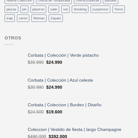
Nueva Coleccion
Oferta de Temporada
Oferta Especial
pañuelo
piezas
pin
plastron
satin
set
Smoking
suspensor
Terno
traje
varon
Woman
Zapato
OTROS
Corbata | Colección | Verde pistacho
El
El
$
30.990
$
24.990
precio
precio
original
actual
era:
es:
Corbata | Colección | Azul celeste
$30.990.
$24.990.
El
El
$
30.990
$
24.990
precio
precio
original
actual
era:
es:
Corbata | Coleccion | Burdeo | Diseño
$30.990.
$24.990.
El
El
$
24.500
$
19.600
precio
precio
original
actual
era:
es:
Coleccion | Vestido de fiesta | largo Champagne
$24.500.
$19.600.
El
El
$
490.000
$
392.000