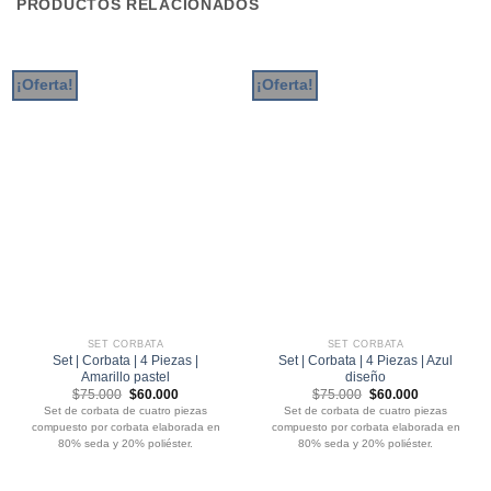
PRODUCTOS RELACIONADOS
¡Oferta!
¡Oferta!
SET CORBATA
SET CORBATA
Set | Corbata | 4 Piezas |
Set | Corbata | 4 Piezas | Azul
Amarillo pastel
diseño
El
El
El
El
$
75.000
$
60.000
$
75.000
$
60.000
precio
precio
precio
precio
Set de corbata de cuatro piezas
Set de corbata de cuatro piezas
original
actual
original
actual
compuesto por corbata elaborada en
compuesto por corbata elaborada en
era:
es:
era:
es:
$75.000.
$60.000.
$75.000.
$60.000.
80% seda y 20% poliéster.
80% seda y 20% poliéster.