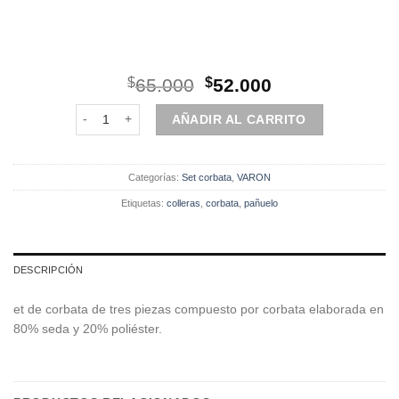
El
El
$
65.000
$
52.000
precio
precio
Set | Corbata | 3 Piezas Burdeo Diseño cantidad
original
actual
AÑADIR AL CARRITO
era:
es:
$65.000.
$52.000.
Categorías:
Set corbata
,
VARON
Etiquetas:
colleras
,
corbata
,
pañuelo
DESCRIPCIÓN
et de corbata de tres piezas compuesto por corbata elaborada en
80% seda y 20% poliéster.