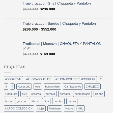
era:
es:
Traje cruzado | Gris | Chaqueta y Pantalón
$490.000.
$296.000.
El
El
$
490.000
$
296.000
precio
precio
original
actual
era:
es:
Traje cruzado | Burdeo | Chaqueta y Pantalón
$490.000.
$296.000.
Rango
$
296.000
-
$
552.000
de
precios:
desde
Tradicional | Mostaza | CHAQUETA Y PANTALÓN |
$296.000
5494
hasta
El
El
$
490.000
$
149.000
$552.000
precio
precio
original
actual
ETIQUETAS
era:
es:
$490.000.
$149.000.
#BODACIVIL
#THOMASOUTLET
#THOMASOUTLET #POPULAR
2
3
4
Accesorio
Azul
boutonniere
Camisa novio
CHALECO
Chaqueta
civil
colleras
corbata
corbatín
desmontable
diseño
fiesta
gancho
Gillette
Gris
hombre
humita
LARGO COLECCION
Mujer
Multi traje
Negro
Niño