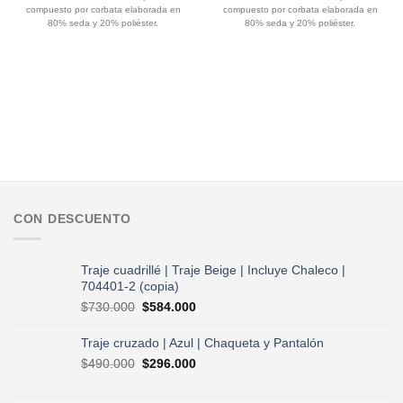
original
actual
original
actual
compuesto por corbata elaborada en
compuesto por corbata elaborada en
era:
es:
era:
es:
$75.000.
$60.000.
$75.000.
$60.000.
80% seda y 20% poliéster.
80% seda y 20% poliéster.
CON DESCUENTO
Traje cuadrillé | Traje Beige | Incluye Chaleco |
704401-2 (copia)
El
El
$
730.000
$
584.000
precio
precio
original
actual
Traje cruzado | Azul | Chaqueta y Pantalón
era:
es:
El
El
$
490.000
$
296.000
$730.000.
$584.000.
precio
precio
original
actual