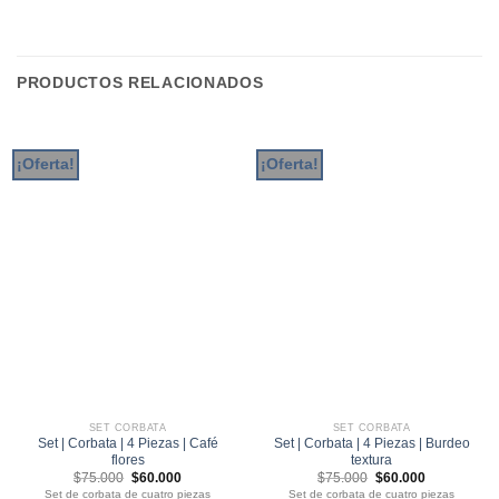
PRODUCTOS RELACIONADOS
¡Oferta!
¡Oferta!
SET CORBATA
SET CORBATA
Set | Corbata | 4 Piezas | Café
Set | Corbata | 4 Piezas | Burdeo
flores
textura
El
El
El
El
$
75.000
$
60.000
$
75.000
$
60.000
precio
precio
precio
precio
Set de corbata de cuatro piezas
Set de corbata de cuatro piezas