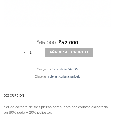
El
El
$
65.000
$
52.000
precio
precio
Set | Corbata | 3 Piezas | Azul rayas cantidad
original
actual
AÑADIR AL CARRITO
era:
es:
$65.000.
$52.000.
Categorías:
Set corbata
,
VARON
Etiquetas:
colleras
,
corbata
,
pañuelo
DESCRIPCIÓN
Set de corbata de tres piezas compuesto por corbata elaborada
en 80% seda y 20% poliéster.