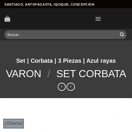
Skip
SANTIAGO, ANTOFAGASTA, IQUIQUE, CONCEPCION
to
content
Buscar
por:
Set | Corbata | 3 Piezas | Azul rayas
VARON
/
SET CORBATA
¡Oferta!