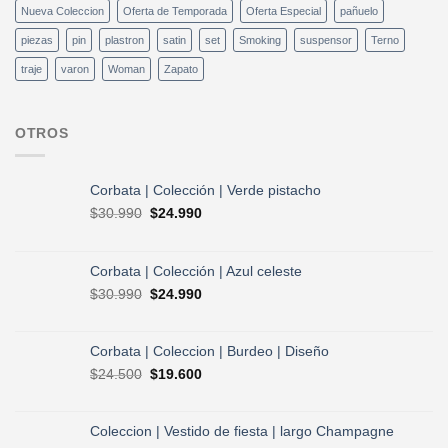
Nueva Coleccion
Oferta de Temporada
Oferta Especial
pañuelo
piezas
pin
plastron
satin
set
Smoking
suspensor
Terno
traje
varon
Woman
Zapato
OTROS
Corbata | Colección | Verde pistacho
El
El
$
30.990
$
24.990
precio
precio
original
actual
era:
es:
Corbata | Colección | Azul celeste
$30.990.
$24.990.
El
El
$
30.990
$
24.990
precio
precio
original
actual
era:
es:
Corbata | Coleccion | Burdeo | Diseño
$30.990.
$24.990.
El
El
$
24.500
$
19.600
precio
precio
original
actual
era:
es:
Coleccion | Vestido de fiesta | largo Champagne
$24.500.
$19.600.