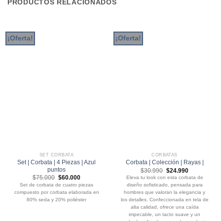
PRODUCTOS RELACIONADOS
¡Oferta!
¡Oferta!
SET CORBATA
CORBATAS
Set | Corbata | 4 Piezas | Azul
Corbata | Colección | Rayas |
puntos
El
El
$
30.990
$
24.990
precio
precio
El
El
$
75.000
$
60.000
Eleva tu look con esta corbata de
original
actual
precio
precio
Set de corbata de cuatro piezas
diseño sofisticado, pensada para
era:
es:
original
actual
$30.990.
$24.990.
compuesto por corbata elaborada en
hombres que valoran la elegancia y
era:
es:
$75.000.
$60.000.
80% seda y 20% poliéster
los detalles. Confeccionada en tela de
alta calidad, ofrece una caída
impecable, un tacto suave y un