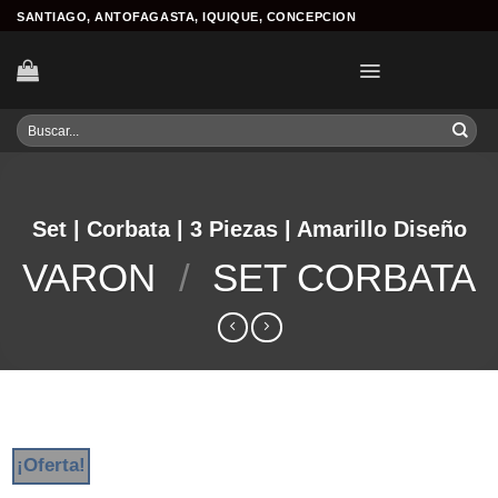
Skip
SANTIAGO, ANTOFAGASTA, IQUIQUE, CONCEPCION
to
content
Buscar
por:
Set | Corbata | 3 Piezas | Amarillo Diseño
VARON
/
SET CORBATA
¡Oferta!