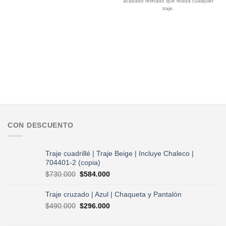
acabado refinado que realza cualquier
traje.
CON DESCUENTO
Traje cuadrillé | Traje Beige | Incluye Chaleco |
704401-2 (copia)
El
El
$
730.000
$
584.000
precio
precio
original
actual
Traje cruzado | Azul | Chaqueta y Pantalón
era:
es:
El
El
$
490.000
$
296.000
$730.000.
$584.000.
precio
precio
original
actual