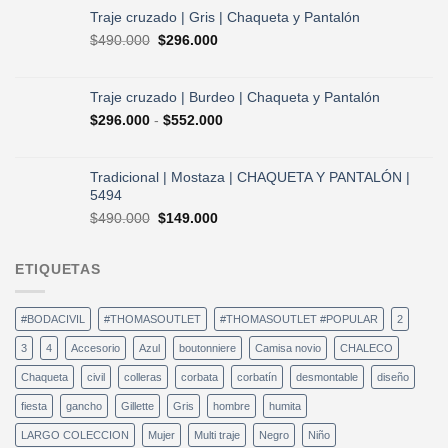
era:
es:
Traje cruzado | Gris | Chaqueta y Pantalón
$490.000.
$296.000.
El
El
$
490.000
$
296.000
precio
precio
original
actual
era:
es:
Traje cruzado | Burdeo | Chaqueta y Pantalón
$490.000.
$296.000.
Rango
$
296.000
-
$
552.000
de
precios:
desde
Tradicional | Mostaza | CHAQUETA Y PANTALÓN |
$296.000
5494
hasta
El
El
$
490.000
$
149.000
$552.000
precio
precio
original
actual
ETIQUETAS
era:
es:
$490.000.
$149.000.
#BODACIVIL
#THOMASOUTLET
#THOMASOUTLET #POPULAR
2
3
4
Accesorio
Azul
boutonniere
Camisa novio
CHALECO
Chaqueta
civil
colleras
corbata
corbatín
desmontable
diseño
fiesta
gancho
Gillette
Gris
hombre
humita
LARGO COLECCION
Mujer
Multi traje
Negro
Niño