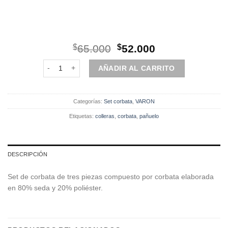
El
El
$
65.000
$
52.000
precio
precio
Set | Corbata | 3 Piezas | Amarillo Diseño cantidad
original
actual
AÑADIR AL CARRITO
era:
es:
$65.000.
$52.000.
Categorías:
Set corbata
,
VARON
Etiquetas:
colleras
,
corbata
,
pañuelo
DESCRIPCIÓN
Set de corbata de tres piezas compuesto por corbata elaborada
en 80% seda y 20% poliéster.