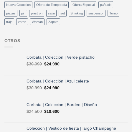
Nueva Coleccion
Oferta de Temporada
Oferta Especial
pañuelo
piezas
pin
plastron
satin
set
Smoking
suspensor
Terno
traje
varon
Woman
Zapato
OTROS
Corbata | Colección | Verde pistacho
El
El
$
30.990
$
24.990
precio
precio
original
actual
era:
es:
Corbata | Colección | Azul celeste
$30.990.
$24.990.
El
El
$
30.990
$
24.990
precio
precio
original
actual
era:
es:
Corbata | Coleccion | Burdeo | Diseño
$30.990.
$24.990.
El
El
$
24.500
$
19.600
precio
precio
original
actual
era:
es:
Coleccion | Vestido de fiesta | largo Champagne