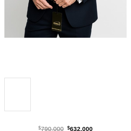
El
El
$
790.000
$
632.000