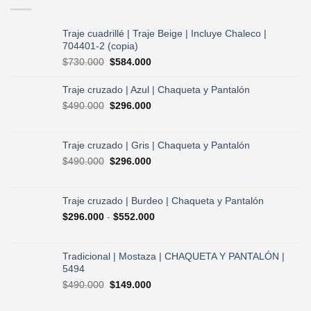
Traje cuadrillé | Traje Beige | Incluye Chaleco |
704401-2 (copia)
El
El
$
730.000
$
584.000
precio
precio
original
actual
Traje cruzado | Azul | Chaqueta y Pantalón
era:
es:
El
El
$
490.000
$
296.000
$730.000.
$584.000.
precio
precio
original
actual
era:
es:
Traje cruzado | Gris | Chaqueta y Pantalón
$490.000.
$296.000.
El
El
$
490.000
$
296.000
precio
precio
original
actual
era:
es:
Traje cruzado | Burdeo | Chaqueta y Pantalón
$490.000.
$296.000.
Rango
$
296.000
-
$
552.000
de
precios:
desde
Tradicional | Mostaza | CHAQUETA Y PANTALÓN |
$296.000
5494
hasta
El
El
$
490.000
$
149.000
$552.000
precio
precio
original
actual