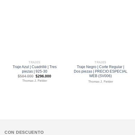
TRAJES
TRAJES
Traje Azul | Cuadrillé | Tres
Traje Negro | Corte Regular |
piezas | 925-30
Dos piezas | PRECIO ESPECIAL
WEB (SV006)
El
El
$
584.000
$
296.000
precio
precio
Thomas J. Fielder
Thomas J. Fielder
original
actual
era:
es:
$584.000.
$296.000.
CON DESCUENTO