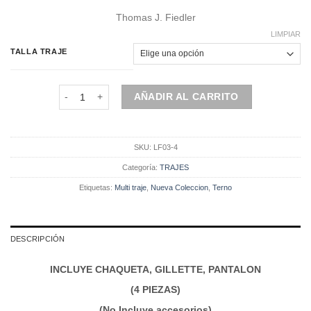
precio
precio
Thomas J. Fiedler
original
actual
era:
es:
LIMPIAR
$790.000.
$632.000.
TALLA TRAJE
Multitraje | Traje Azul Marino | 4 Piezas Incluye Chaleco c
AÑADIR AL CARRITO
SKU:
LF03-4
Categoría:
TRAJES
Etiquetas:
Multi traje
,
Nueva Coleccion
,
Terno
DESCRIPCIÓN
INCLUYE CHAQUETA, GILLETTE, PANTALON
(4 PIEZAS)
(No Incluye accesorios)