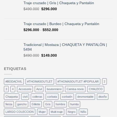
era:
es:
Traje cruzado | Gris | Chaqueta y Pantalón
$490.000.
$296.000.
El
El
$
490.000
$
296.000
precio
precio
original
actual
era:
es:
Traje cruzado | Burdeo | Chaqueta y Pantalón
$490.000.
$296.000.
Rango
$
296.000
-
$
552.000
de
precios:
desde
Tradicional | Mostaza | CHAQUETA Y PANTALÓN |
$296.000
5494
hasta
El
El
$
490.000
$
149.000
$552.000
precio
precio
original
actual
ETIQUETAS
era:
es:
$490.000.
$149.000.
#BODACIVIL
#THOMASOUTLET
#THOMASOUTLET #POPULAR
2
3
4
Accesorio
Azul
boutonniere
Camisa novio
CHALECO
Chaqueta
civil
colleras
corbata
corbatín
desmontable
diseño
fiesta
gancho
Gillette
Gris
hombre
humita
LARGO COLECCION
Mujer
Multi traje
Negro
Niño