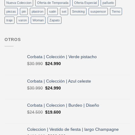
Nueva Coleccion
Oferta de Temporada
Oferta Especial
pañuelo
piezas
pin
plastron
satin
set
Smoking
suspensor
Terno
traje
varon
Woman
Zapato
OTROS
Corbata | Colección | Verde pistacho
El
El
$
30.990
$
24.990
precio
precio
original
actual
era:
es:
Corbata | Colección | Azul celeste
$30.990.
$24.990.
El
El
$
30.990
$
24.990
precio
precio
original
actual
era:
es:
Corbata | Coleccion | Burdeo | Diseño
$30.990.
$24.990.
El
El
$
24.500
$
19.600
precio
precio
original
actual
era:
es:
Coleccion | Vestido de fiesta | largo Champagne
$24.500.
$19.600.