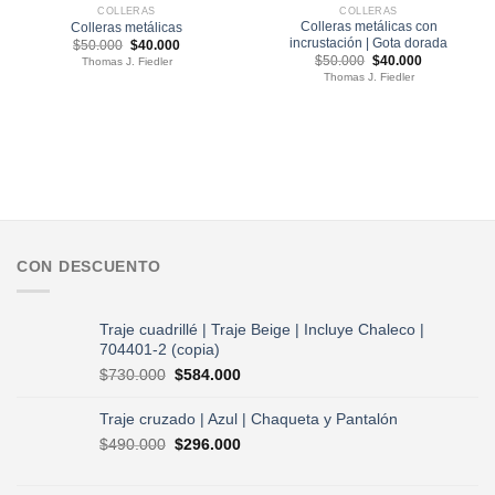
COLLERAS
COLLERAS
Colleras metálicas con
Colleras metálicas
incrustación | Gota dorada
El
El
$
50.000
$
40.000
precio
precio
El
El
$
50.000
$
40.000
Thomas J. Fiedler
original
actual
precio
precio
Thomas J. Fiedler
era:
es:
original
actual
$50.000.
$40.000.
era:
es:
$50.000.
$40.000.
CON DESCUENTO
Traje cuadrillé | Traje Beige | Incluye Chaleco |
704401-2 (copia)
El
El
$
730.000
$
584.000
precio
precio
original
actual
Traje cruzado | Azul | Chaqueta y Pantalón
era:
es:
El
El
$
490.000
$
296.000
$730.000.
$584.000.
precio
precio
original
actual