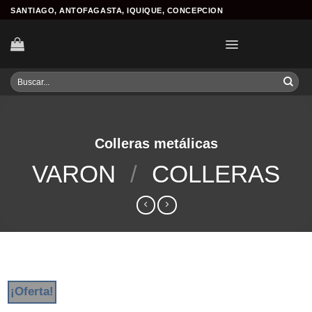
Skip
SANTIAGO, ANTOFAGASTA, IQUIQUE, CONCEPCION
to
content
Buscar
por:
Colleras metálicas
VARON
/
COLLERAS
¡Oferta!