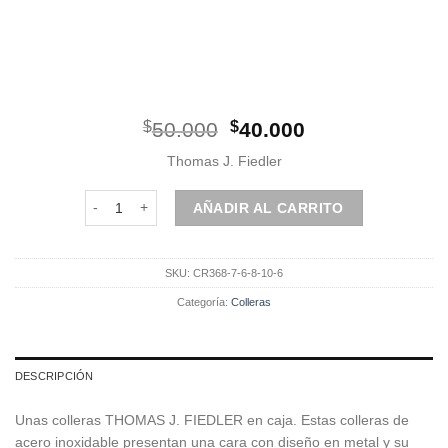
El
El
$
50.000
$
40.000
precio
precio
Thomas J. Fiedler
original
actual
era:
es:
Colleras metálicas cantidad
AÑADIR AL CARRITO
$50.000.
$40.000.
SKU:
CR368-7-6-8-10-6
Categoría:
Colleras
DESCRIPCIÓN
Unas colleras THOMAS J. FIEDLER en caja. Estas colleras de
acero inoxidable presentan una cara con diseño en metal y su